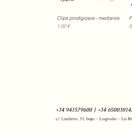
Vista rápida
Clips prodigiosos - medianos
P
Precio
P
1,50 €
0
+34 941579600 | +34 65003014
c/ Lardero, 31, bajo - Logroño - La R