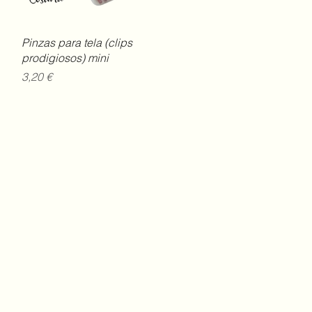
Vista rápida
Pinzas para tela (clips
prodigiosos) mini
Precio
3,20 €