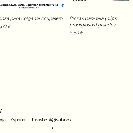
Vista rápida
Vista rápida
inza para colgante chupetero
Pinzas para tela (clips
prodigiosos) grandes
recio
,60 €
Precio
8,50 €
2
ioja - España
hnasbeni@yahoo.e
s