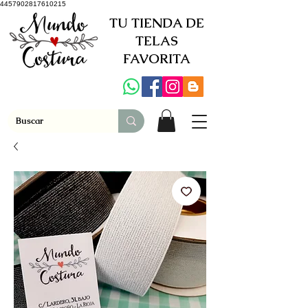
4457902817610215
TU TIENDA DE
TELAS
FAVORITA