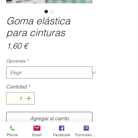
Goma elástica
para cinturas
Precio
1,60 €
Opciones
*
Cantidad
*
Agregar al carrito
Phone
Email
Facebook
Formulario de contacto
Con esta goma adormada de hilo lúrex y