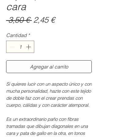
cara
Precio
Precio
 3,50 € 
2,45 €
de
Cantidad
*
oferta
Agregar al carrito
Si quieres lucir con un aspecto único y con
mucha personalidad, hazte con este tejido
de doble faz con el crear prendas con
cuerpo, cálidas y con carácter atemporal.
Es un extraordinario paño con fibras
tramadas que dibujan diagonales en una
cara y pata de gallo en la otra, en tonos