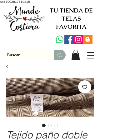
4457902817610215
TU TIENDA DE
TELAS
FAVORITA
Tejido paño doble