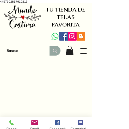
4457902817610215
TU TIENDA DE
TELAS
FAVORITA
+34 941579600
|
+34 650030142
Phone
Email
Facebook
Formulario de contacto