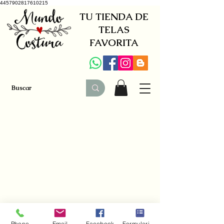
4457902817610215
TU TIENDA DE
TELAS
FAVORITA
+34 941579600
|
+34 650030142
Phone
Email
Facebook
Formulario de contacto