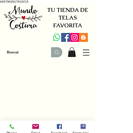
4457902817610215
TU TIENDA DE
TELAS
FAVORITA
+34 941579600
|
+34 650030142
Phone
Email
Facebook
Formulario de contacto