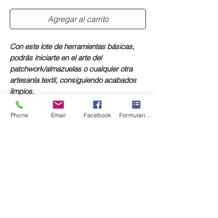
Agregar al carrito
Con este lote de herramientas básicas,
podrás iniciarte en el arte del
patchwork/almazuelas o cualquier otra
artesanía textil, consiguiendo acabados
limpios.
Phone
Email
Facebook
Formulario de contacto
Incluye:
Base de corte 450 x 300 x 2 mm (con
cuadrícula en centímetros en una cara
y en pulgadas en otra).
Marcador soluble en agua.
Regla antideslizante 45 x 10 cm.
Cuchilla rotativa de 45 mm.