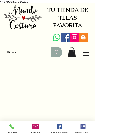
4457902817610215
TU TIENDA DE
TELAS
FAVORITA
+34 941579600
|
+34 650030142
Phone
Email
Facebook
Formulario de contacto