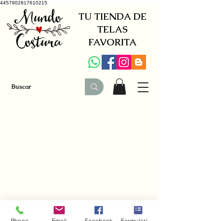
4457902817610215
TU TIENDA DE
TELAS
FAVORITA
+34 941579600
|
+34 650030142
Phone
Email
Facebook
Formulario de contacto