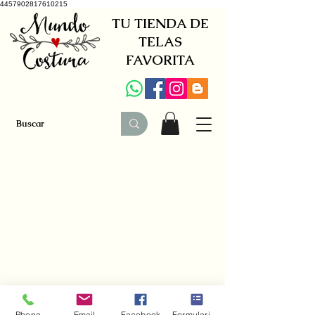
4457902817610215
TU TIENDA DE
TELAS
FAVORITA
+34 941579600
|
+34 650030142
Phone
Email
Facebook
Formulario de contacto