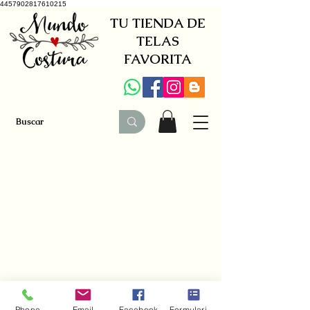
4457902817610215
TU TIENDA DE
TELAS
FAVORITA
+34 941579600
|
+34 650030142
Phone
Email
Facebook
Formulario de contacto