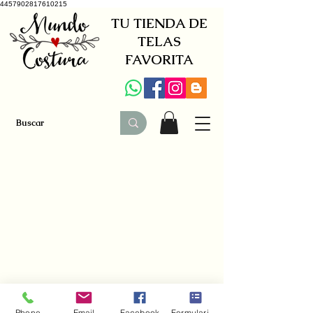
4457902817610215
TU TIENDA DE
TELAS
FAVORITA
+34 941579600
|
+34 650030142
Phone
Email
Facebook
Formulario de contacto