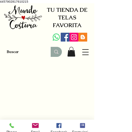
4457902817610215
TU TIENDA DE
TELAS
FAVORITA
+34 941579600
|
+34 650030142
Phone
Email
Facebook
Formulario de contacto