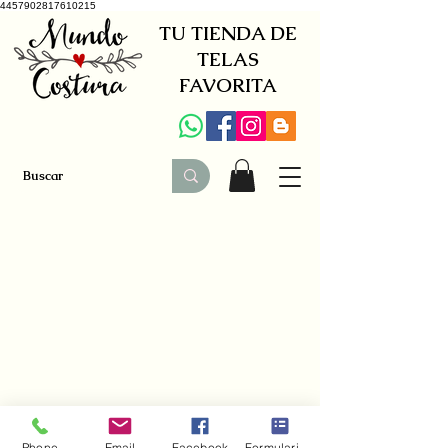
4457902817610215
TU TIENDA DE
TELAS
FAVORITA
+34 941579600
|
+34 650030142
Phone
Email
Facebook
Formulario de contacto