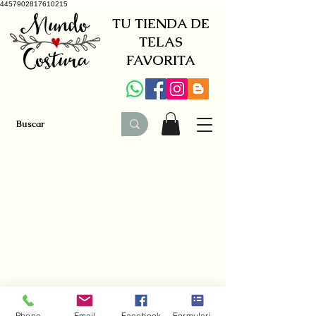
4457902817610215
TU TIENDA DE
TELAS
FAVORITA
+34 941579600
|
+34 650030142
Phone
Email
Facebook
Formulario de contacto