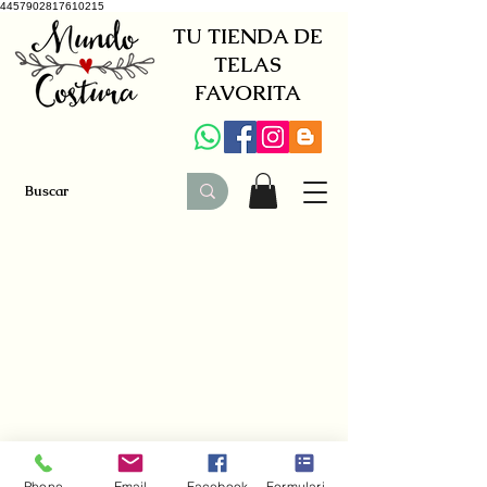
4457902817610215
TU TIENDA DE
TELAS
FAVORITA
+34 941579600
|
+34 650030142
Phone
Email
Facebook
Formulario de contacto