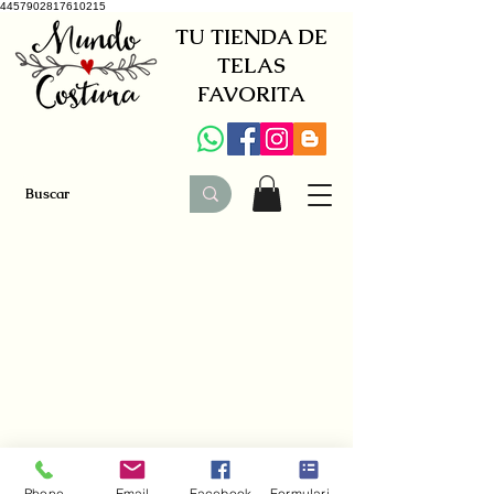
4457902817610215
TU TIENDA DE
TELAS
FAVORITA
+34 941579600
|
+34 650030142
Phone
Email
Facebook
Formulario de contacto